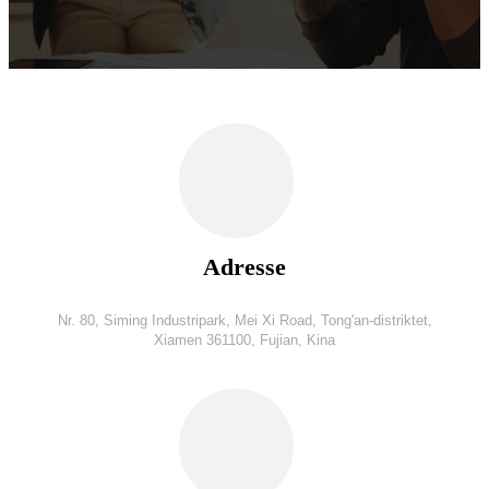
Adresse
Nr. 80, Siming Industripark, Mei Xi Road, Tong'an-distriktet,
Xiamen 361100, Fujian, Kina