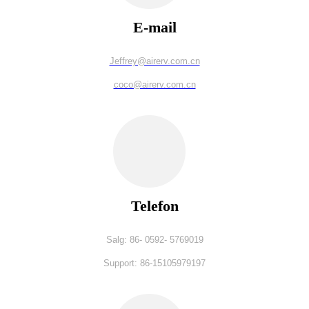
E-mail
Jeffrey@airerv.com.cn
coco@airerv.com.cn
Telefon
Salg: 86- 0592- 5769019
Support: 86-15105979197