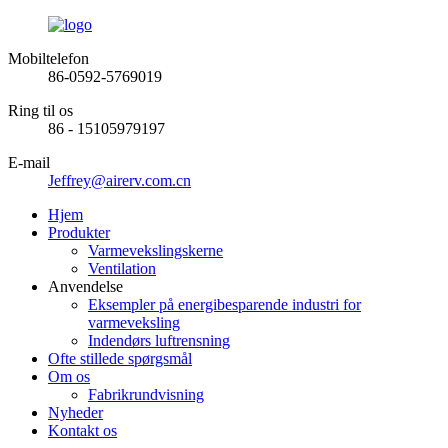
Mobiltelefon
86-0592-5769019
Ring til os
86 - 15105979197
E-mail
Jeffrey@airerv.com.cn
Hjem
Produkter
Varmevekslingskerne
Ventilation
Anvendelse
Eksempler på energibesparende industri for
varmeveksling
Indendørs luftrensning
Ofte stillede spørgsmål
Om os
Fabrikrundvisning
Nyheder
Kontakt os