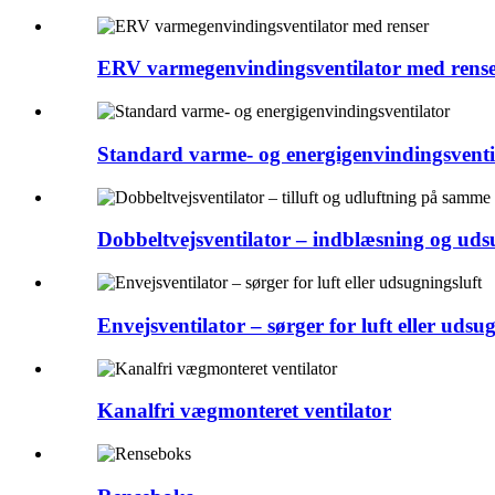
ERV varmegenvindingsventilator med rens
Standard varme- og energigenvindingsventi
Dobbeltvejsventilator – indblæsning og uds
Envejsventilator – sørger for luft eller udsug
Kanalfri vægmonteret ventilator