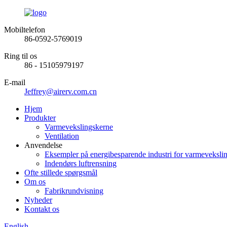
Mobiltelefon
86-0592-5769019
Ring til os
86 - 15105979197
E-mail
Jeffrey@airerv.com.cn
Hjem
Produkter
Varmevekslingskerne
Ventilation
Anvendelse
Eksempler på energibesparende industri for varmeveksli
Indendørs luftrensning
Ofte stillede spørgsmål
Om os
Fabrikrundvisning
Nyheder
Kontakt os
English