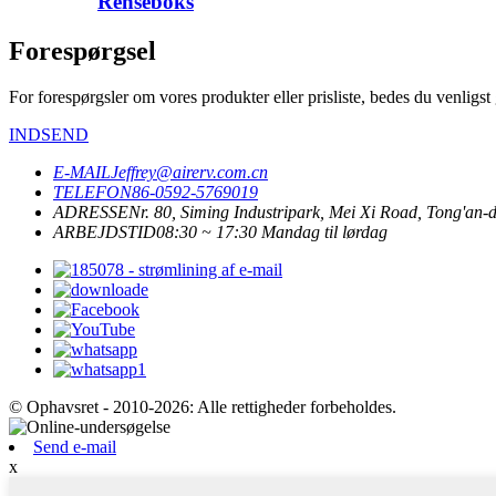
Renseboks
Forespørgsel
For forespørgsler om vores produkter eller prisliste, bedes du venligst 
INDSEND
E-MAIL
Jeffrey@airerv.com.cn
TELEFON
86-0592-5769019
ADRESSE
Nr. 80, Siming Industripark, Mei Xi Road, Tong'an-d
ARBEJDSTID
08:30 ~ 17:30 Mandag til lørdag
© Ophavsret - 2010-2026: Alle rettigheder forbeholdes.
Send e-mail
x