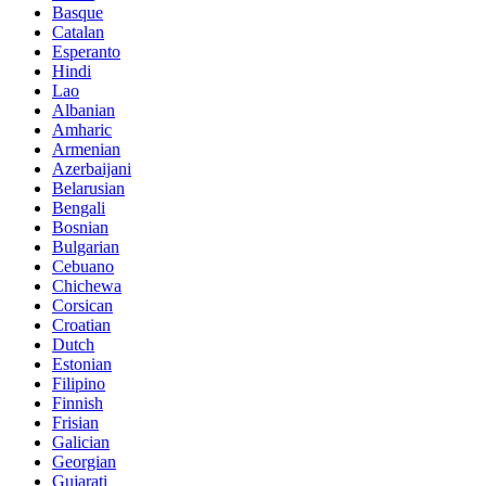
Basque
Catalan
Esperanto
Hindi
Lao
Albanian
Amharic
Armenian
Azerbaijani
Belarusian
Bengali
Bosnian
Bulgarian
Cebuano
Chichewa
Corsican
Croatian
Dutch
Estonian
Filipino
Finnish
Frisian
Galician
Georgian
Gujarati