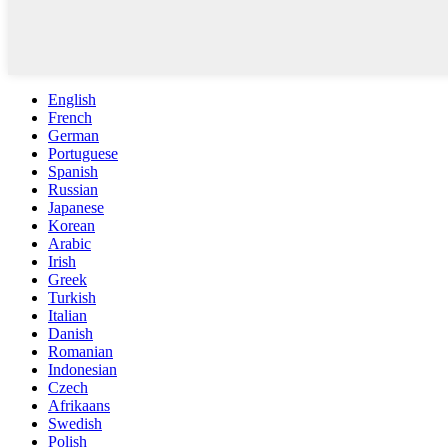
English
French
German
Portuguese
Spanish
Russian
Japanese
Korean
Arabic
Irish
Greek
Turkish
Italian
Danish
Romanian
Indonesian
Czech
Afrikaans
Swedish
Polish