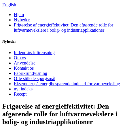
English
Hjem
Nyheder
Frigørelse af energieffektivitet: Den afgørende rolle for
luftvarmevekslere i bolig- og industriapplikationer
Nyheder
Indendørs luftrensning
Om os
Anvendelse
Kontakt os
Fabrikrundvisning
Ofte stillede spørgsmål
Eksempler på energibesparende industri for varmeveksling
nyt indeks
Recept
Frigørelse af energieffektivitet: Den
afgørende rolle for luftvarmevekslere i
bolig- og industriapplikationer