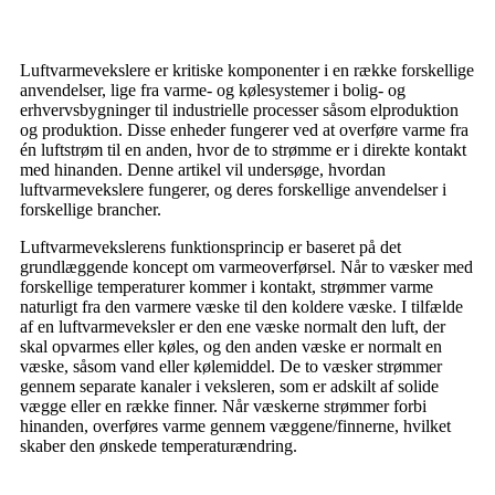
Luftvarmevekslere er kritiske komponenter i en række forskellige
anvendelser, lige fra varme- og kølesystemer i bolig- og
erhvervsbygninger til industrielle processer såsom elproduktion
og produktion. Disse enheder fungerer ved at overføre varme fra
én luftstrøm til en anden, hvor de to strømme er i direkte kontakt
med hinanden. Denne artikel vil undersøge, hvordan
luftvarmevekslere fungerer, og deres forskellige anvendelser i
forskellige brancher.
Luftvarmevekslerens funktionsprincip er baseret på det
grundlæggende koncept om varmeoverførsel. Når to væsker med
forskellige temperaturer kommer i kontakt, strømmer varme
naturligt fra den varmere væske til den koldere væske. I tilfælde
af en luftvarmeveksler er den ene væske normalt den luft, der
skal opvarmes eller køles, og den anden væske er normalt en
væske, såsom vand eller kølemiddel. De to væsker strømmer
gennem separate kanaler i veksleren, som er adskilt af solide
vægge eller en række finner. Når væskerne strømmer forbi
hinanden, overføres varme gennem væggene/finnerne, hvilket
skaber den ønskede temperaturændring.