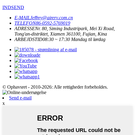
INDSEND
E-MAIL
Jeffrey@airerv.com.cn
TELEFON
86-0592-5769019
ADRESSE
Nr. 80, Siming Industripark, Mei Xi Road,
Tong'an-distriktet, Xiamen 361100, Fujian, Kina
ARBEJDSTID
08:30 ~ 17:30 Mandag til lørdag
© Ophavsret - 2010-2026: Alle rettigheder forbeholdes.
Send e-mail
x