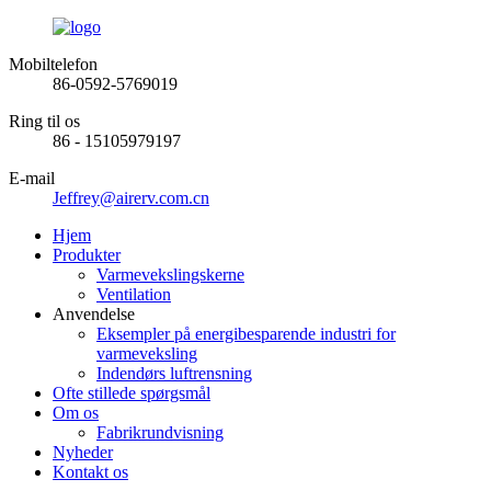
Mobiltelefon
86-0592-5769019
Ring til os
86 - 15105979197
E-mail
Jeffrey@airerv.com.cn
Hjem
Produkter
Varmevekslingskerne
Ventilation
Anvendelse
Eksempler på energibesparende industri for
varmeveksling
Indendørs luftrensning
Ofte stillede spørgsmål
Om os
Fabrikrundvisning
Nyheder
Kontakt os