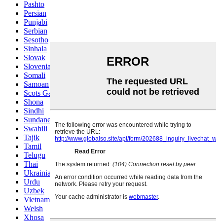
Pashto
Persian
Punjabi
Serbian
Sesotho
Sinhala
Slovak
Slovenian
Somali
Samoan
Scots Gaelic
Shona
Sindhi
Sundanese
Swahili
Tajik
Tamil
Telugu
Thai
Ukrainian
Urdu
Uzbek
Vietnamese
Welsh
Xhosa