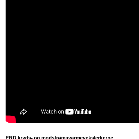
ERD kryds- og modstrømsvarmevekslerkerne