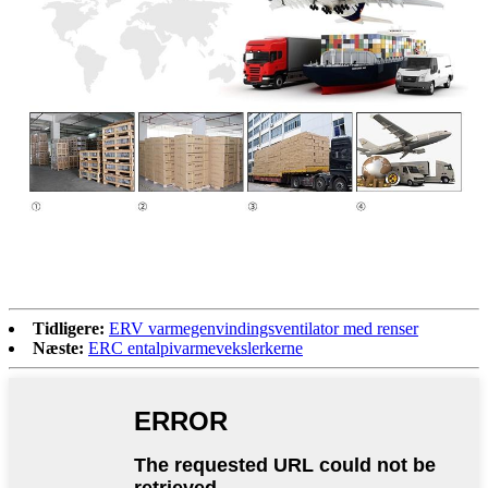
Tidligere:
ERV varmegenvindingsventilator med renser
Næste:
ERC entalpivarmevekslerkerne