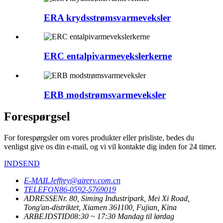
ERA krydsstrømsvarmeveksler
ERC entalpivarmevekslerkerne
ERB modstrømsvarmeveksler
Forespørgsel
For forespørgsler om vores produkter eller prisliste, bedes du
venligst give os din e-mail, og vi vil kontakte dig inden for 24 timer.
INDSEND
E-MAIL
Jeffrey@airerv.com.cn
TELEFON
86-0592-5769019
ADRESSE
Nr. 80, Siming Industripark, Mei Xi Road,
Tong'an-distriktet, Xiamen 361100, Fujian, Kina
ARBEJDSTID
08:30 ~ 17:30 Mandag til lørdag