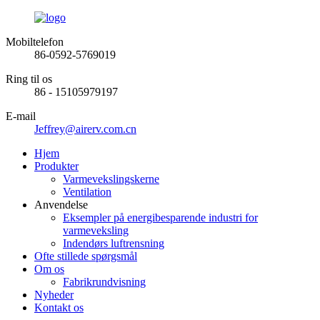
Mobiltelefon
86-0592-5769019
Ring til os
86 - 15105979197
E-mail
Jeffrey@airerv.com.cn
Hjem
Produkter
Varmevekslingskerne
Ventilation
Anvendelse
Eksempler på energibesparende industri for
varmeveksling
Indendørs luftrensning
Ofte stillede spørgsmål
Om os
Fabrikrundvisning
Nyheder
Kontakt os