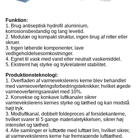
Funktion:
1. Brug antiseptisk hydrofil aluminium,
korrosionsbestandig og lang levetid.
2. Modulær og kompakt struktur, ingen brug af nitter eller
skruer.
3. Ingen løbende komponenter, lave
vedligeholdelsesomkostninger.
4. Egnet til vask med vand eller neutralt vaskemiddel.
5. Ekstremt høj styrke og trykrelateret stabilitet.
Produktionsteknologi:
1. Overfladen af ​​varmevekslerens kerne blev behandlet
med varmeoverføringsforbedringsteknikker, hvilket øgede
varmeoverføringsarealet med 10%.
2. Konvekse og konkave luftkanaler sikrer
varmevekslerens kernes styrke og tæthed og kan modstå
højt tryk.
3. Modluftkanal, dobbelt foldeproces af forsidekanterne,
hvilket svarer til 5 gange materialetykkelsen, sikrer høj
intensitet og tæthed.
4. Alle samlinger er lufttætte med lufttæt lim, hvilket sikrer,
at varmevekslerens kerne har fremragende lufttæthed.