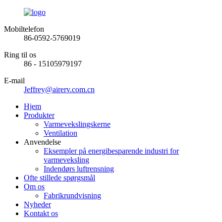
Mobiltelefon
86-0592-5769019
Ring til os
86 - 15105979197
E-mail
Jeffrey@airerv.com.cn
Hjem
Produkter
Varmevekslingskerne
Ventilation
Anvendelse
Eksempler på energibesparende industri for
varmeveksling
Indendørs luftrensning
Ofte stillede spørgsmål
Om os
Fabrikrundvisning
Nyheder
Kontakt os