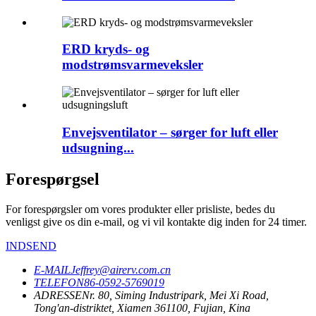
ERD kryds- og
modstrømsvarmeveksler
Envejsventilator – sørger for luft eller
udsugning...
Forespørgsel
For forespørgsler om vores produkter eller prisliste, bedes du
venligst give os din e-mail, og vi vil kontakte dig inden for 24 timer.
INDSEND
E-MAIL
Jeffrey@airerv.com.cn
TELEFON
86-0592-5769019
ADRESSE
Nr. 80, Siming Industripark, Mei Xi Road,
Tong'an-distriktet, Xiamen 361100, Fujian, Kina